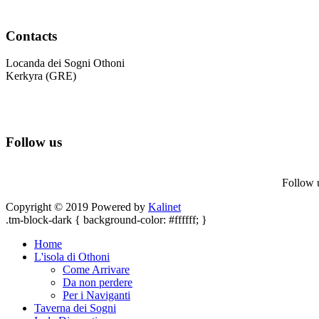
Contacts
Locanda dei Sogni Othoni
Kerkyra (GRE)
Mobile: +39 3389133099
Tel.: +30 (0) 2663079020
Mob.: +30 6978911764
Follow us
Follow u
Copyright © 2019 Powered by
Kalinet
.tm-block-dark { background-color: #ffffff; }
Home
L'isola di Othoni
Come Arrivare
Da non perdere
Per i Naviganti
Taverna dei Sogni