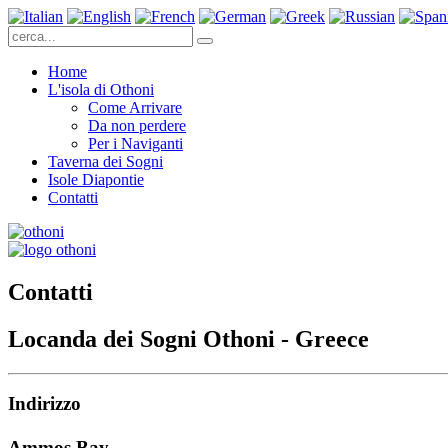
Home
L'isola di Othoni
Come Arrivare
Da non perdere
Per i Naviganti
Taverna dei Sogni
Isole Diapontie
Contatti
Contatti
Locanda dei Sogni Othoni - Greece
Indirizzo
Ammos Bay