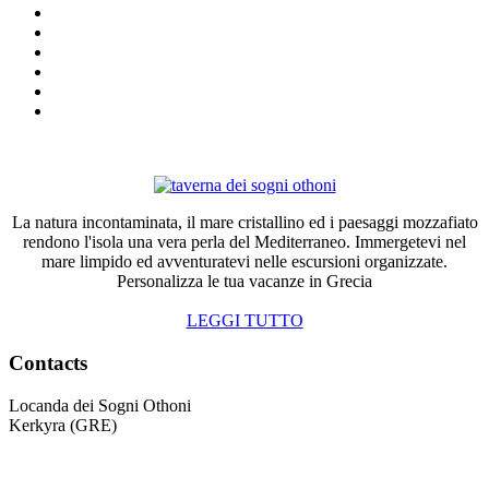
La natura incontaminata, il mare cristallino ed i paesaggi mozzafiato
rendono l'isola una vera perla del Mediterraneo. Immergetevi nel
mare limpido ed avventuratevi nelle escursioni organizzate.
Personalizza le tua vacanze in Grecia
LEGGI TUTTO
Contacts
Locanda dei Sogni Othoni
Kerkyra (GRE)
Mobile: +39 3389133099
Tel.: +30 (0) 2663079020
Mob.: +30 6978911764